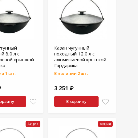
угунный
Казан чугунный
й 8,0 л с
походный 12,0 л с
иевой крышкой
алюминиевой крышкой
ка
Гардарика
и 1 шт.
В наличии 2 шт.
₽
3 251 ₽
корзину
В корзину
Акция
Акция