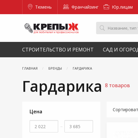
Тюмень
Франчайзинг
Юр.лицам
СТРОИТЕЛЬСТВО И РЕМОНТ
САД И ОГОРО
ГЛАВНАЯ
БРЕНДЫ
ГАРДАРИКА
Гардарика
8 товаров
Сортирова
Цена
–