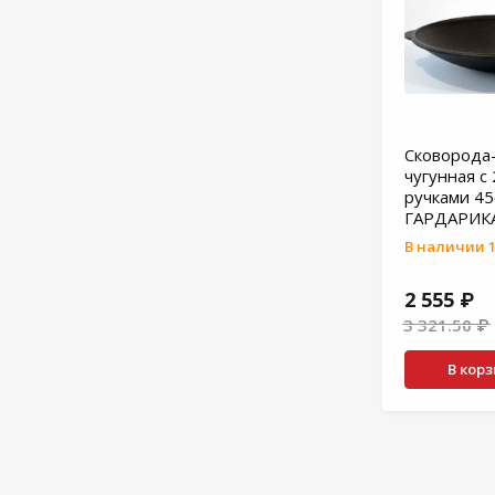
Сковорода
чугунная с
ручками 4
ГАРДАРИК
В наличии 1
2 555 ₽
3 321.50 ₽
В кор