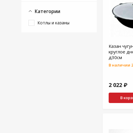
Категории
Котлы и казаны
Казан чугу
круглое дн
д30см
В наличии 2
2 022 ₽
В кор