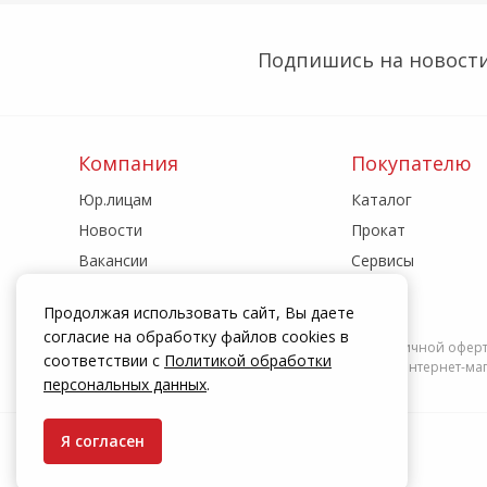
Подпишись на новости
Компания
Покупателю
Юр.лицам
Каталог
Новости
Прокат
Вакансии
Сервисы
Реквизиты
Акции
Продолжая использовать сайт, Вы даете
Адреса магазинов
Статьи
согласие на обработку файлов cookies в
Информация на сайте zakrepi.ru не является публичной офер
соответствии с
Политикой обработки
действуют только при оформлении заказа через интернет-мага
персональных данных
.
Я согласен
© КрепыЖ, 2004 — 2026