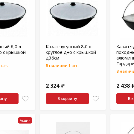
нный 6,0 л
Казан чугунный 8,0 л
Казан ч
о с крышкой
круглое дно с крышкой
походны
д36см
алюмин
Гардари
 шт.
В наличии 1 шт.
В наличи
2 324 ₽
2 438 
зину
В корзину
В 
Акция