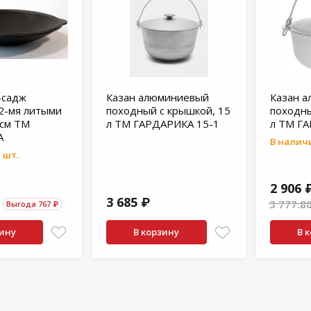
-садж
Казан алюминиевый
Казан 
 2-мя литыми
походный с крышкой, 15
походны
5см ТМ
л ТМ ГАРДАРИКА 15-1
л ТМ Г
А
В наличи
 шт.
2 906 
3 685 ₽
3 777.8
Выгода 767 ₽
зину
В корзину
В 