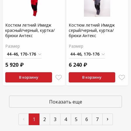
Костюм летний Имидж
Костюм летний Имидж
красный/черный, куртка/
серый/черный, куртка/
брюки Антекс
брюки Антекс
Размер
Размер
5 920 ₽
6 240 ₽
В корзину
В корзину
Показать еще
‹
›
1
2
3
4
5
6
7