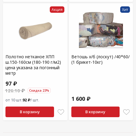
Акция
Хит
Полотно нетканое ХПП
Ветошь х/б (лоскут) /40*60/
ш.150-160см (180-190 г/м2)
(1 брикет-10кг)
цена указана за погонный
метр
97 ₽
126.10 ₽
Скидка 23%
1 600 ₽
от 10 шт.
92 ₽
/ шт.
В корзину
В корзину