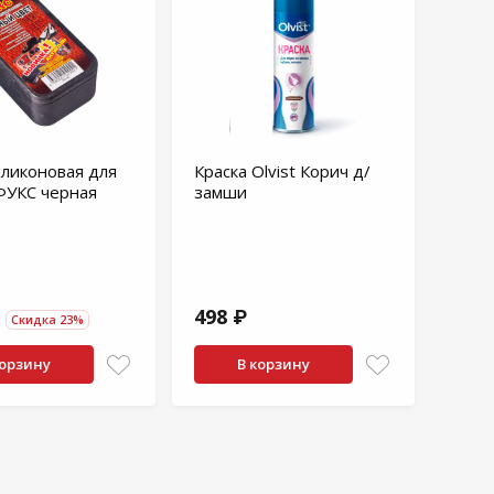
иликоновая для
Краска Olvist Корич д/
ФУКС черная
замши
498 ₽
Скидка 23%
корзину
В корзину