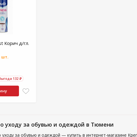
st Корич д/гл.
 шт.
Выгода 132 ₽
зину
по уходу за обувью и одеждой в Тюмени
о уходу за обувью и одеждой — купить в интернет-магазине Кр