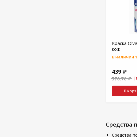
Краска Olvi
кож
В наличии 1
439 ₽
570.70 ₽
В кор
Средства 
Средства п