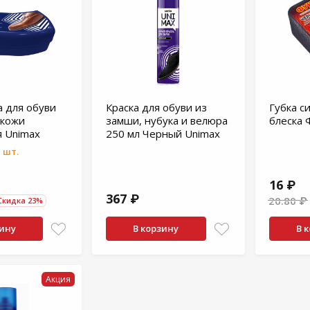
а для обуви
Краска для обуви из
Губка с
 кожи
замши, нубука и велюра
блеска 
я Unimax
250 мл Черный Unimax
 шт.
16 ₽
367 ₽
20.80 ₽
Скидка 23%
зину
В корзину
В 
Акция