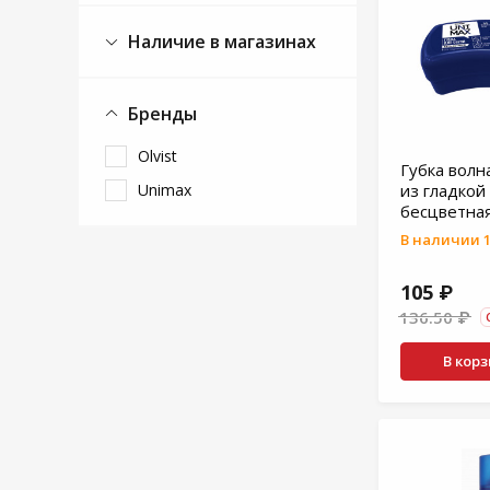
Наличие в магазинах
Бренды
Olvist
Губка волн
Unimax
из гладкой
бесцветна
В наличии 1
105 ₽
136.50 ₽
В кор