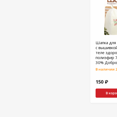
Шапка для 
с вышивко
теле здор
полиэфир 
30% Добро
В наличии 2
150 ₽
В кор