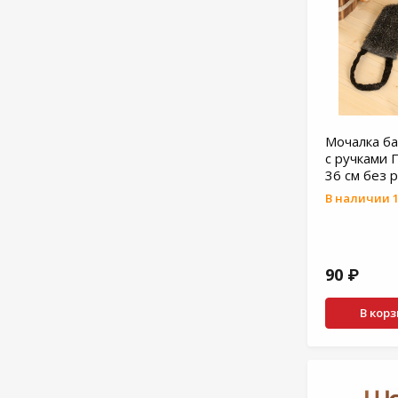
Мочалка ба
с ручками 
36 см без 
В наличии 1
90 ₽
В кор