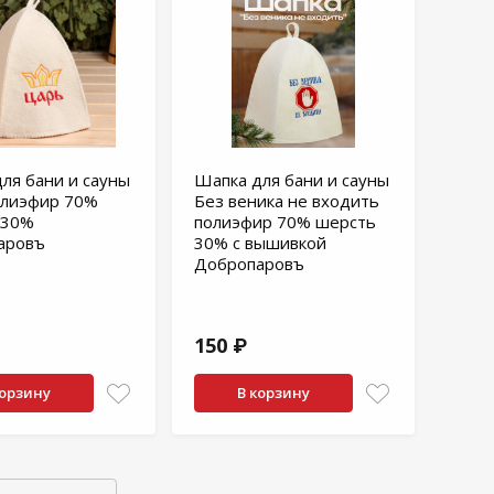
ля бани и сауны
Шапка для бани и сауны
олиэфир 70%
Без веника не входить
 30%
полиэфир 70% шерсть
аровъ
30% с вышивкой
Добропаровъ
150 ₽
корзину
В корзину