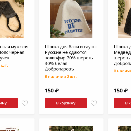
нная мужская
Шапка для бани и сауны
Шапка д
Пояс черная
Русские не сдаются
Медвед
ручек
полиэфир 70% шерсть
шерсть
30% белая
Доброп
 шт.
Добропаровъ
В наличи
В наличии 2 шт.
150 ₽
150 ₽
зину
В корзину
В 