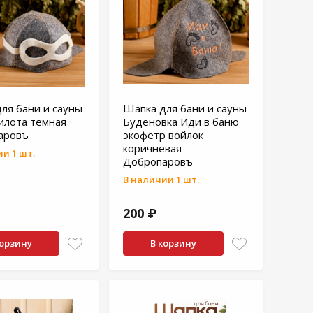
ля бани и сауны
Шапка для бани и сауны
илота тёмная
Будёновка Иди в баню
аровъ
экофетр войлок
коричневая
и 1 шт.
Добропаровъ
В наличии 1 шт.
200 ₽
корзину
В корзину