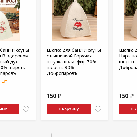
бани и сауны
Шапка для бани и сауны
Шапка д
й В здоровом
с вышивкой Горячая
Царь п
овый дух
штучка полиэфир 70%
шерсть
70% шерсть
шерсть 30%
Доброп
паровъ
Добропаровъ
 шт.
150 ₽
150 ₽
зину
В корзину
В 