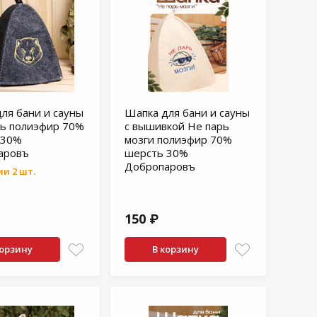
ля бани и сауны
Шапка для бани и сауны
ь полиэфир 70%
с вышивкой Не парь
 30%
мозги полиэфир 70%
аровъ
шерсть 30%
Добропаровъ
и 2 шт.
150 ₽
корзину
В корзину