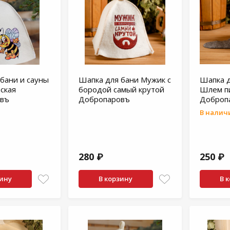
бани и сауны
Шапка для бани Мужик с
Шапка д
ская
бородой самый крутой
Шлем п
въ
Добропаровъ
Доброп
В наличи
280 ₽
250 ₽
зину
В корзину
В 