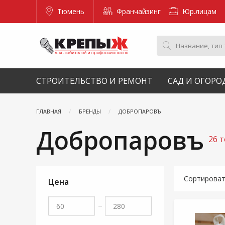
Тюмень
Франчайзинг
Юр.лицам
СТРОИТЕЛЬСТВО И РЕМОНТ
САД И ОГОРО
ГЛАВНАЯ
БРЕНДЫ
ДОБРОПАРОВЪ
Добропаровъ
26 
Сортирова
Цена
–